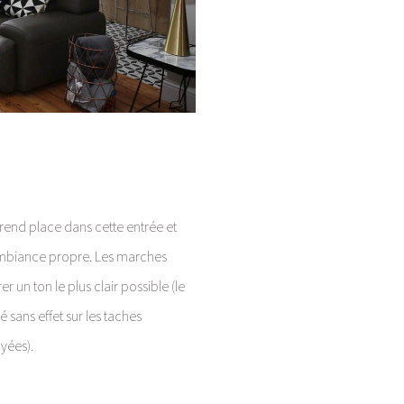
rend place dans cette entrée et
 ambiance propre. Les marches
r un ton le plus clair possible (le
é sans effet sur les taches
yées).