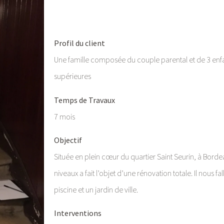
Profil du client
Une famille composée du couple parental et de 3 enf
supérieures
Temps de Travaux
7 mois
Objectif
Située en plein cœur du quartier Saint Seurin, à Borde
niveaux a fait l’objet d’une rénovation totale. Il nous f
piscine et un jardin de ville.
Interventions