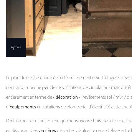
Après
Le plan du rez-de-chaussée a été entièrement revu. L’étage et le sous
contrario, subi que peu de modifications de circulations mais ont é
entièrement en terme de «
décoration
» (revêtements sol / mur / pl
d’
équipements
(installations de plomberie, d’électricité et de chauf
L’entrée ouvre sur un couloir, que nous avons choisi de rendre en pa
en disposant des
verrières
de part et d’autre. Le regard glisse entre 