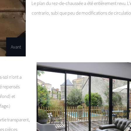
Le plan du rez-de-chaussée a été entièrement revu. L’é
contrario, subi que peu de modifications de circulati
Avant
-sol n’ont a
té repensés
afond) et
fage.)
rtie transparent,
les pièces